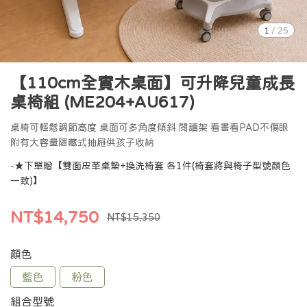
1
/
25
【110cm全實木桌面】可升降兒童成長
桌椅組 (ME204+AU617)
桌椅可輕鬆調節高度 桌面可多角度傾斜 閱讀架 看書看PAD不傷眼
附有大容量隱藏式抽屜供孩子收納
-★下單贈【雙面皮革桌墊+換洗椅套 各1件(椅套將與椅子型號顏色
一致)】
NT$14,750
NT$15,350
顏色
藍色
粉色
組合型號