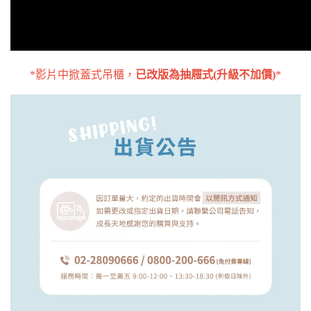
*影片中掀蓋式吊櫃，
已改版為抽屜式(升級不加價)
*