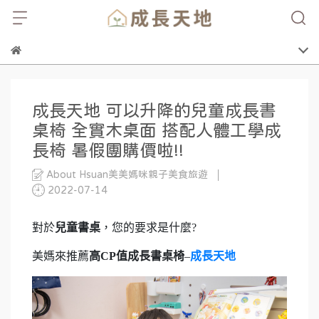
成長天地 可以升降的兒童成長書
桌椅 全實木桌面 搭配人體工學成
長椅 暑假團購價啦!!
About Hsuan美美媽咪親子美食旅遊
2022-07-14
對於
兒童書桌
，您的要求是什麼?
美媽來推薦
高CP值成長書桌椅
–
成長天地