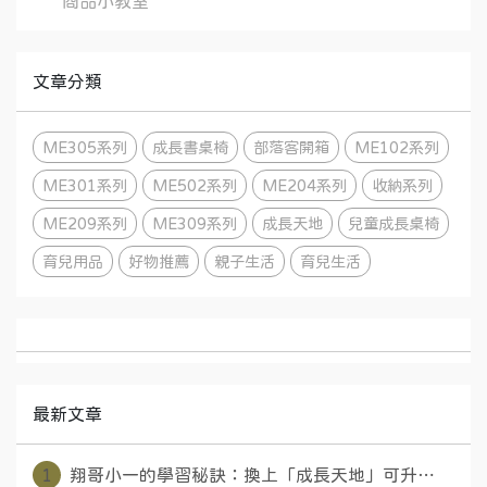
商品小教室
文章分類
ME305系列
成長書桌椅
部落客開箱
ME102系列
ME301系列
ME502系列
ME204系列
收納系列
ME209系列
ME309系列
成長天地
兒童成長桌椅
育兒用品
好物推薦
親子生活
育兒生活
最新文章
1
翔哥小一的學習秘訣：換上「成長天地」可升⋯