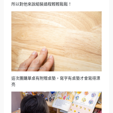
所以對他來說組裝過程輕輕鬆鬆！
這次團購單桌有附贈桌墊，寫字有桌墊才會寫得漂
亮